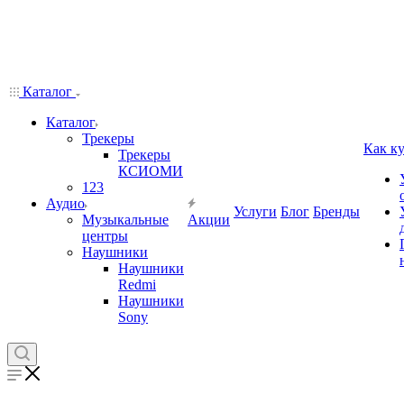
Каталог
Каталог
Трекеры
Как к
Трекеры
КСИОМИ
123
Аудио
Услуги
Блог
Бренды
Музыкальные
Акции
центры
Наушники
Наушники
Redmi
Наушники
Sony